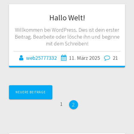
Hallo Welt!
Willkommen bei WordPress. Dies ist dein erster
Beitrag. Bearbeite oder lösche ihn und beginne
mit dem Schreiben!
web25777332
11. März 2025
21
Beitragsnavigation
NEUERE BEITRÄGE
Seite
1
Seite
2